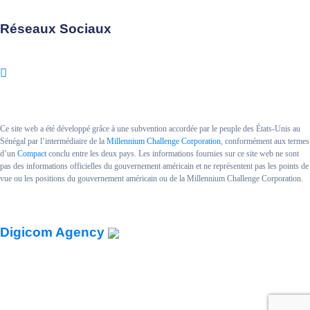
Réseaux Sociaux
Ce site web a été développé grâce à une subvention accordée par le peuple des États-Unis au
Sénégal par l’intermédiaire de la
Millennium Challenge Corporation
, conformément aux termes
d’un
Compact
conclu entre les deux pays. Les informations fournies sur ce site web ne sont
pas des informations officielles du gouvernement américain et ne représentent pas les points de
vue ou les positions du gouvernement américain ou de la Millennium Challenge Corporation.
Copyright MCA SENEGAL II.
Powered By
Digicom Agency