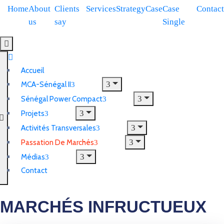
Home
About
Clients
Services
Strategy
Case
Case
Contact
us
say
Single
Hamburger Toggle Menu
Accueil
MCA-Sénégal II
Sénégal Power Compact
Projets
Activités Transversales
Passation De Marchés
Médias
Contact
MARCHÉS INFRUCTUEUX