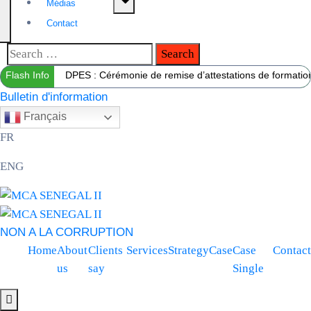
Médias
Contact
Flash Info
DPES : Cérémonie de remise d’attestations de formation 
Bulletin d'information
Français
FR
ENG
NON A LA CORRUPTION
Home
About
Clients
Services
Strategy
Case
Case
Contact
us
say
Single
Hamburger Toggle Menu