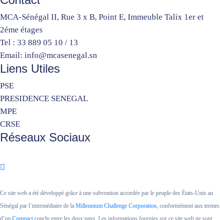
MCA-Sénégal II, Rue 3 x B, Point E, Immeuble Talix 1er et
2éme étages
Tel : 33 889 05 10 / 13
Email: info@mcasenegal.sn
Liens Utiles
PSE
PRESIDENCE SENEGAL
MPE
CRSE
Réseaux Sociaux
Ce site web a été développé grâce à une subvention accordée par le peuple des États-Unis au
Sénégal par l’intermédiaire de la
Millennium Challenge Corporation
, conformément aux termes
d’un
Compact
conclu entre les deux pays. Les informations fournies sur ce site web ne sont