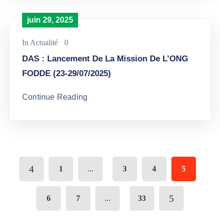
juin 29, 2025
In
Actualité
0
DAS : Lancement De La Mission De L’ONG
FODDE (23-29/07/2025)
Continue Reading
...
1
3
4
5
...
6
7
33