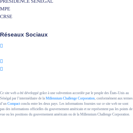
PRESIDENCE SENEGAL
MPE
CRSE
Réseaux Sociaux
Ce site web a été développé grâce à une subvention accordée par le peuple des États-Unis au
Sénégal par l’intermédiaire de la
Millennium Challenge Corporation
, conformément aux termes
d’un
Compact
conclu entre les deux pays. Les informations fournies sur ce site web ne sont
pas des informations officielles du gouvernement américain et ne représentent pas les points de
vue ou les positions du gouvernement américain ou de la Millennium Challenge Corporation.
Copyright MCA SENEGAL II.
Powered By