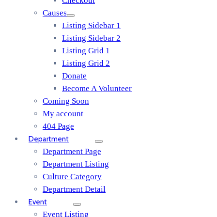
Checkout
Causes
Listing Sidebar 1
Listing Sidebar 2
Listing Grid 1
Listing Grid 2
Donate
Become A Volunteer
Coming Soon
My account
404 Page
Department
Department Page
Department Listing
Culture Category
Department Detail
Event
Event Listing