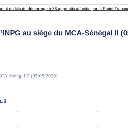
 et de kits de démarrage à 86 apprentis affectés par le Projet Transpor
l’INPG au siège du MCA-Sénégal II (0
MCA-Sénégal II (05/05/2026)
un
0