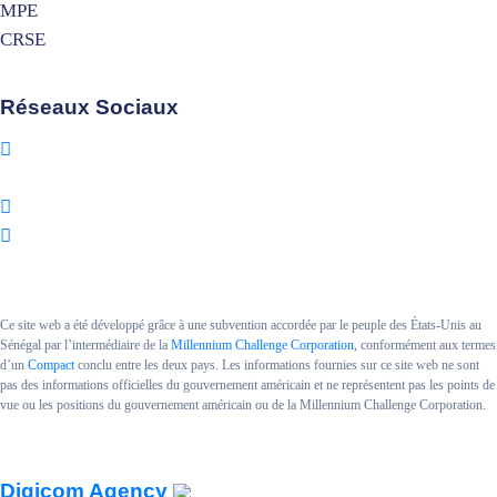
MPE
CRSE
Réseaux Sociaux
Ce site web a été développé grâce à une subvention accordée par le peuple des États-Unis au
Sénégal par l’intermédiaire de la
Millennium Challenge Corporation
, conformément aux termes
d’un
Compact
conclu entre les deux pays. Les informations fournies sur ce site web ne sont
pas des informations officielles du gouvernement américain et ne représentent pas les points de
vue ou les positions du gouvernement américain ou de la Millennium Challenge Corporation.
Copyright MCA SENEGAL II.
Powered By
Digicom Agency