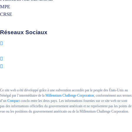
MPE
CRSE
Réseaux Sociaux
Ce site web a été développé grâce à une subvention accordée par le peuple des États-Unis au
Sénégal par l’intermédiaire de la
Millennium Challenge Corporation
, conformément aux termes
d’un
Compact
conclu entre les deux pays. Les informations fournies sur ce site web ne sont
pas des informations officielles du gouvernement américain et ne représentent pas les points de
vue ou les positions du gouvernement américain ou de la Millennium Challenge Corporation.
Copyright MCA SENEGAL II.
Powered By