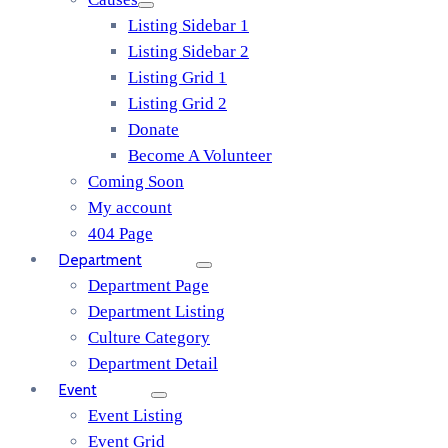
Listing Sidebar 1
Listing Sidebar 2
Listing Grid 1
Listing Grid 2
Donate
Become A Volunteer
Coming Soon
My account
404 Page
Department
Department Page
Department Listing
Culture Category
Department Detail
Event
Event Listing
Event Grid