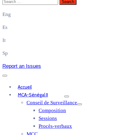
Eng
Es
It
Sp
Report an Issues
Accueil
MCA-Sénégal II
Conseil de Surveillance
Composition
Sessions
Procès-verbaux
MCC