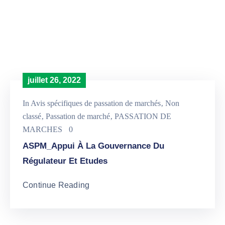
Projets
Activités
Transversales
juillet 26, 2022
Passation
In
Avis spécifiques de passation de marchés
‚
Non
De
classé
‚
Passation de marché
‚
PASSATION DE
Marchés
MARCHES
0
ASPM_Appui À La Gouvernance Du
Régulateur Et Etudes
Médias
Continue Reading
Contact