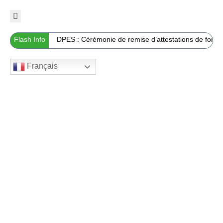
Flash Info
DPES : Cérémonie de remise d’attestations de formati
Accueil
Français
MCA-
Sénégal
II
Passation De
Sénégal
Power
Marché
Compact
Home
Passation de marché