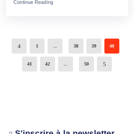
Continue Reading
...
1
38
39
40
...
41
42
50
S'inscrire à la newsletter