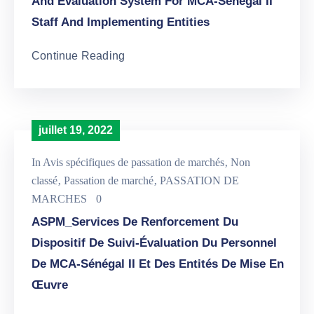
And Evaluation System For MCA-Senegal II
Staff And Implementing Entities
Continue Reading
juillet 19, 2022
In
Avis spécifiques de passation de marchés
‚
Non
classé
‚
Passation de marché
‚
PASSATION DE
MARCHES
0
ASPM_Services De Renforcement Du
Dispositif De Suivi-Évaluation Du Personnel
De MCA-Sénégal II Et Des Entités De Mise En
Œuvre