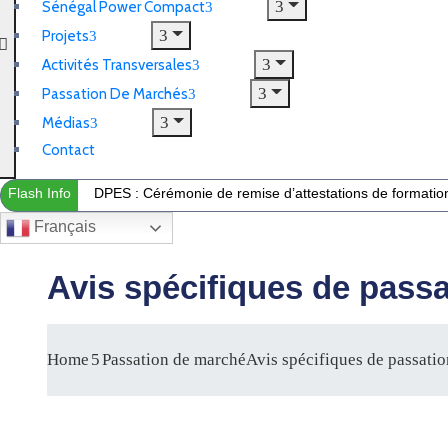
Sénégal Power Compact
Projets
Activités Transversales
Passation De Marchés
Médias
Contact
Flash Info
DPES : Cérémonie de remise d’attestations de formation 
Français
Avis spécifiques de pass
Home
Passation de marché
Avis spécifiques de passati