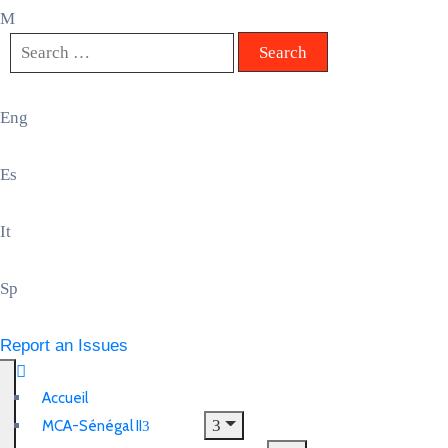
Eng
Es
It
Sp
Report an Issues
Accueil
MCA-Sénégal II