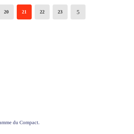
20
21
22
23
gramme du Compact.