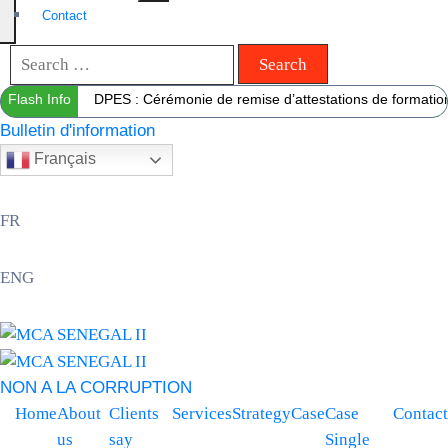
Contact
Flash Info
DPES : Cérémonie de remise d’attestations de formation 
Bulletin d'information
Français
FR
ENG
NON A LA CORRUPTION
Home
About
Clients
Services
Strategy
Case
Case
Contact
us
say
Single