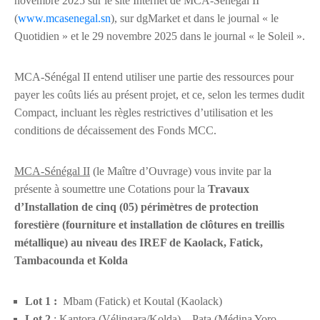
novembre 2025 sur le site Internet de MCA-Sénégal II
(
www.mcasenegal.sn
), sur dgMarket et dans le journal « le
Quotidien » et le 29 novembre 2025 dans le journal « le Soleil ».
MCA-Sénégal II entend utiliser une partie des ressources pour
payer les coûts liés au présent projet, et ce, selon les termes dudit
Compact, incluant les règles restrictives d’utilisation et les
conditions de décaissement des Fonds MCC.
MCA-Sénégal II
(le Maître d’Ouvrage) vous invite par la
présente à soumettre une Cotations pour la
Travaux
d’Installation de cinq (05) périmètres de protection
forestière (fourniture et installation de clôtures en treillis
métallique) au niveau des IREF de Kaolack, Fatick,
Tambacounda et Kolda
Lot 1 :
Mbam (Fatick) et Koutal (Kaolack)
Lot 2
: Kantora (Vélingara/Kolda) – Pata (Médina Yoro