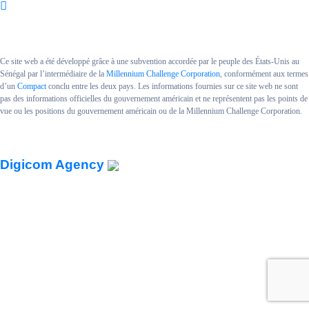
Ce site web a été développé grâce à une subvention accordée par le peuple des États-Unis au
Sénégal par l’intermédiaire de la
Millennium Challenge Corporation
, conformément aux termes
d’un
Compact
conclu entre les deux pays. Les informations fournies sur ce site web ne sont
pas des informations officielles du gouvernement américain et ne représentent pas les points de
vue ou les positions du gouvernement américain ou de la Millennium Challenge Corporation.
Copyright MCA SENEGAL II.
Powered By
Digicom Agency