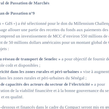
ral de Passation de Marchés
lan de Passation n°9
« GdS ») a été sélectionné pour le don du Millennium Challen
ge allouer une partie des recettes du fonds aux paiements des
 comprend un investissement de MCC d’environ 550 millions de 
t de 50 millions dollars américains pour un montant global de
jets :
 réseau de transport de Senelec »
a pour objectif de fournir d
ible coût et disponibles ;
ricité dans les zones rurales et péri-urbaines »
vise à augment
 dans les zones rurales et péri-urbaines du Sénégal ;
e capacités des acteurs du secteur de l’électricité »
a pour
ration de la viabilité financière et à la bonne gouvernance du s
 et en qualité.
 ci-dessous et financés dans le cadre du Compact seront mis en œ