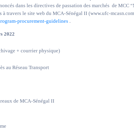
 énoncés dans les directives de passation des marchés de MCC
 à travers le site web du MCA-Sénégal II (www.ufc-mcasn.com
program-procurement-guidelines
.
rs 2022
hivage + courrier physique)
ès au Réseau Transport
 bureaux de MCA-Sénégal II
rme