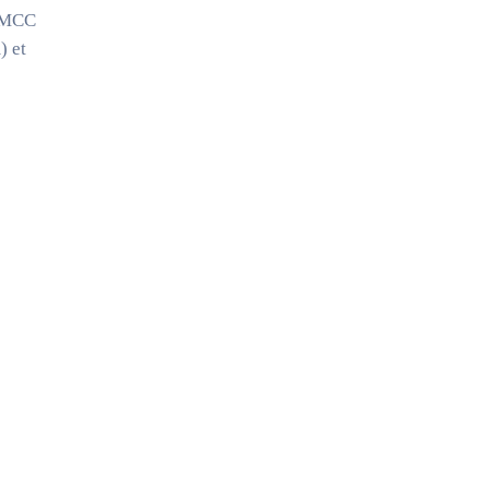
 “MCC
) et