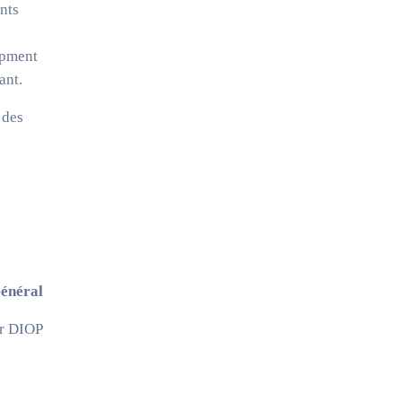
nts
opment
ant.
 des
Général
r DIOP