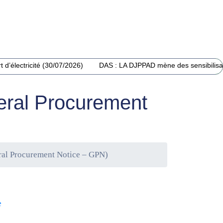
 d’électricité (30/07/2026)
DAS : LA DJPPAD mène des sensibilisat
eral Procurement
ral Procurement Notice – GPN)
e