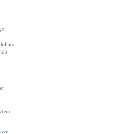
ge
dollars
 600
e
er
ecteur
uvre