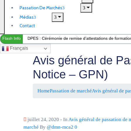
Passation De Marchés
Médias
Contact
Flash Info
DPES : Cérémonie de remise d’attestations de formation 
Français
Avis général de P
Notice – GPN)
Home
Passation de marché
Avis général de pa
juillet 24, 2020
- In
Avis général de passation de 
marché
By
@dmn-mca2
0