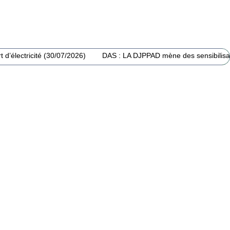
 d’électricité (30/07/2026)
DAS : LA DJPPAD mène des sensibilisat