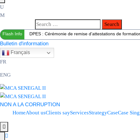
Flash Info
DPES : Cérémonie de remise d’attestations de formation 
Bulletin d'information
Français
FR
ENG
NON A LA CORRUPTION
Home
About us
Clients say
Services
Strategy
Case
Case Sing
Hamburger Toggle Menu