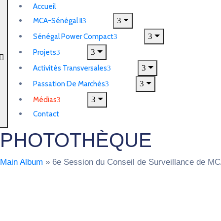
Accueil
MCA-Sénégal II
Sénégal Power Compact
Projets
Activités Transversales
Passation De Marchés
Médias
Contact
PHOTOTHÈQUE
Main Album
» 6e Session du Conseil de Surveillance de MCA-